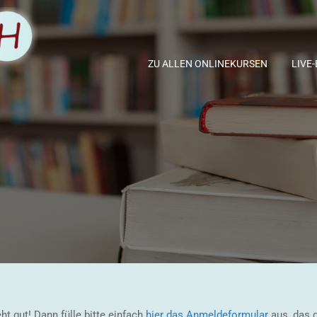
ZU ALLEN ONLINEKURSEN
LIVE
 gut! Dann fülle bitte einfach
hier das Anmeldeformular
aus, das 