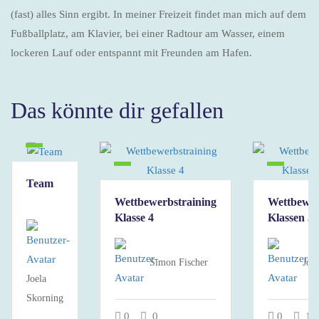
(fast) alles Sinn ergibt. In meiner Freizeit findet man mich auf dem
Fußballplatz, am Klavier, bei einer Radtour am Wasser, einem
lockeren Lauf oder entspannt mit Freunden am Hafen.
Das könnte dir gefallen
Team
Wettbewerbstraining
Wettbewer
Klasse 4
Klassen 5 
Simon Fischer
Joe
Joela
Skorning
0
0
0
16